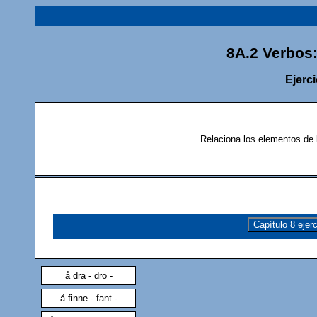
8A.2 Verbos:
Ejerc
Relaciona los elementos de 
Capítulo 8 ejerc
å dra - dro -
å finne - fant -