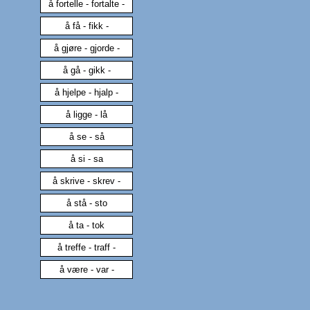
å fortelle - fortalte -
å få - fikk -
å gjøre - gjorde -
å gå - gikk -
å hjelpe - hjalp -
å ligge - lå
å se - så
å si - sa
å skrive - skrev -
å stå - sto
å ta - tok
å treffe - traff -
å være - var -