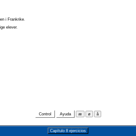
en i Frankrike.
ge elever.
Control
Ayuda
æ
ø
å
Capítulo 8 ejercicios