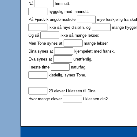
Nå
friminutt.
hyggelig med friminutt.
På Fjordvik ungdomsskole
mye forskjellig fra skol
ikke så mye disiplin, og
mange hyggeli
Og så
ikke så mange lekser.
Men Tone synes at
mange lekser.
Dina synes at
kjempelett med fransk.
Eva synes at
urettferdig.
I neste time
naturfag.
kjedelig, synes Tone.
23 elever i klassen til Dina.
Hvor mange elever
i klassen din?