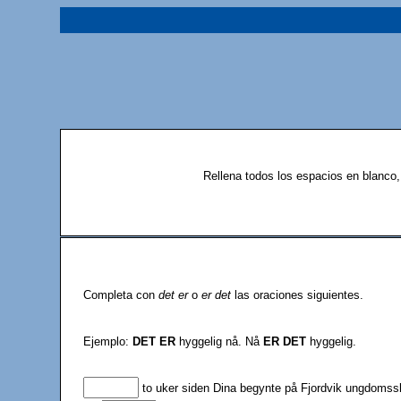
Rellena todos los espacios en blanco,
Completa con
det er
o
er det
las oraciones siguientes.
Ejemplo:
DET ER
hyggelig nå. Nå
ER DET
hyggelig.
to uker siden Dina begynte på Fjordvik ungdomss