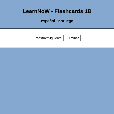
LearnNoW - Flashcards 1B
español - noruego
Mostrar/Siguiente
Eliminar