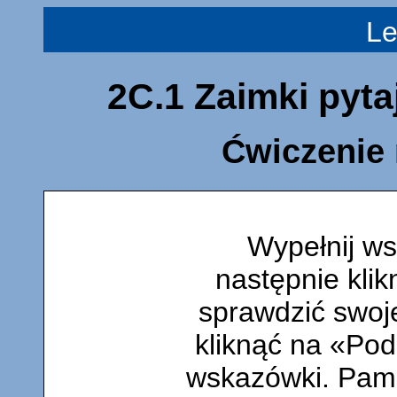
L
2C.1 Zaimki pyta
Ćwiczenie 
Wypełnij ws
następnie klik
sprawdzić swoj
kliknąć na «Po
wskazówki. Pamię