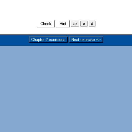
Check
Hint
æ
ø
å
Chapter 2 exercises
Next exercise =>