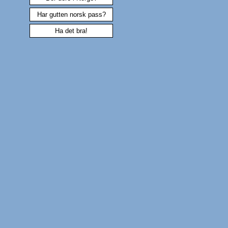
Har gutten norsk pass?
Ha det bra!