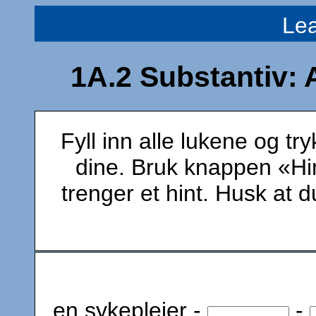
Le
1A.2 Substantiv:
Fyll inn alle lukene og t
dine. Bruk knappen «Hin
trenger et hint. Husk at 
en sykepleier -
-