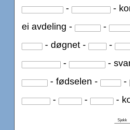
-
- ko
ei avdeling -
-
- døgnet -
-
-
- sva
- fødselen -
-
-
-
- k
Sjekk