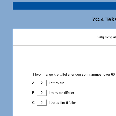
7C.4 Teks
Velg riktig a
I hvor mange krefttilfeller er den som rammes, over 60 
?
I ett av tre
?
I to av tre tilfeller
?
I tre av fire tilfeller