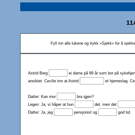
11A
Fyll inn alle lukene og trykk «Sjekk» for å sjek
Astrid Berg
ei dame på 89 år som bor på sykehj
ansiktet. Cecilie tror at Astrid
et hjerneslag. Ce
Datter: Kan mor
bra igjen?
Legen: Ja, vi håper at hun
det, men det
Datter: Ja, jeg
pensjonist og
god tid.