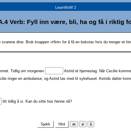
LearnNoW 2
.4 Verb: Fyll inn være, bli, ha og få i riktig 
ke svarene dine. Bruk knappen «Hint» for å få en bokstav hvis du trenger et hi
emmet. Tidlig om morgenen
Astrid et hjerneslag. Når Cecilie kommer
cilie ringer en ambulanse, og Astrid tas med til sykehuset. Astrids datter ko
litt tidlig å si. Kan du sitte hos henne nå?
Sjekk
Hint
æ
ø
å