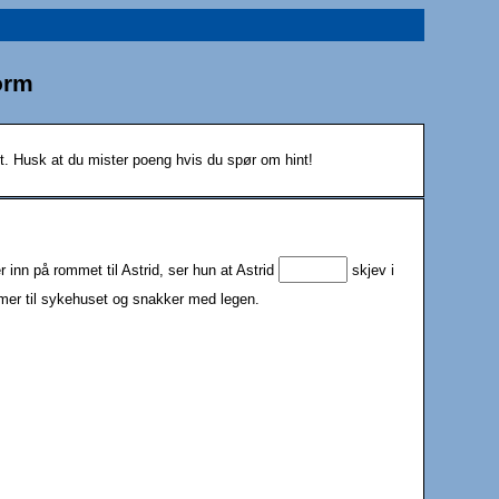
form
nt. Husk at du mister poeng hvis du spør om hint!
 inn på rommet til Astrid, ser hun at Astrid
skjev i
mmer til sykehuset og snakker med legen.