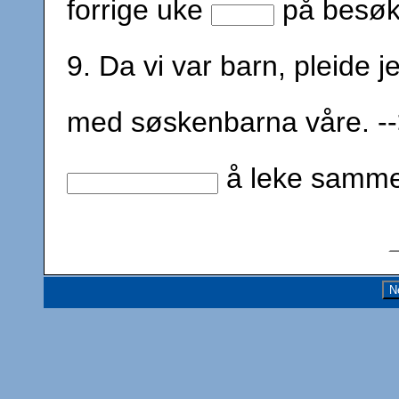
forrige uke
på besø
9. Da vi var barn, pleide
med søskenbarna våre. -
å leke samm
N