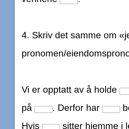
4. Skriv det samme om «j
pronomen/eiendomspron
Vi er opptatt av å holde
på
. Derfor har
b
Hvis
sitter hjemme i l