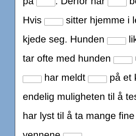
på
. Derfor har
b
Hvis
sitter hjemme i l
kjede seg. Hunden
li
tar ofte med hunden
har meldt
på et 
endelig muligheten til å 
har lyst til å ta mange fi
vennene
.