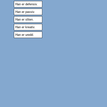
Han er defensiv.
Han er passiv.
Han er sliten.
Han er kreativ.
Han er uredd.